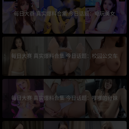
每日大赛 真实爆料合集 今日话题：电玩美女
每日大赛 真实爆料合集 今日话题：校园公交车
每日大赛 真实爆料合集 今日话题：嗲嗲的台妹