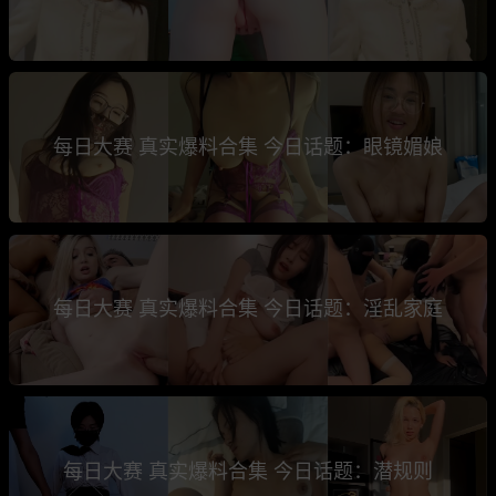
每日大赛 真实爆料合集 今日话题：眼镜媚娘
每日大赛 真实爆料合集 今日话题：淫乱家庭
每日大赛 真实爆料合集 今日话题：潜规则