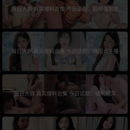
每日大赛 真实爆料合集 今日话题：掐脖强制爱
每日大赛 真实爆料合集 今日话题：韩国女主播
每日大赛 真实爆料合集 今日话题：律所精英