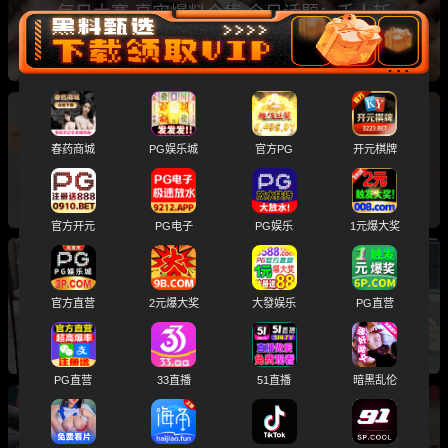
每日大赛 真实爆料合集 今日话题：千人斩
春药商城
PG娱乐城
官方PG
开元棋牌
每日大赛 真实爆料合集 今日话题：透视装诱惑
官方开元
PG电子
PG娱乐
1元爆大奖
每日大赛 真实爆料合集 今日话题：齐刘海美女
官方直营
2元爆大奖
大發娱乐
PG直营
PG直营
33直播
51直播
暗黑乱伦