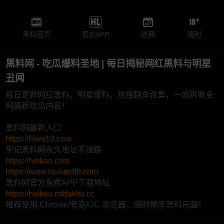
黑料首页
官方APP
往期
福利
黑料网 - 吃瓜爆料圣地 | 每日揭秘网红黑料与明星
丑闻
每日更新网红黑料、明星爆料、热搜翻车合集，一站爽看全
网最新吃瓜内容！
黑料网最新入口
https://hlwe19.com
牢记黑料网永久地址不迷路
https://heiliao.com
https://www.heiliao88.com
黑料网官方免费APP下载地址
https://heiliao.mfdaklto.cc
推荐使用 Chrome/夸克/UC 浏览器，随时畅享黑料乐趣！